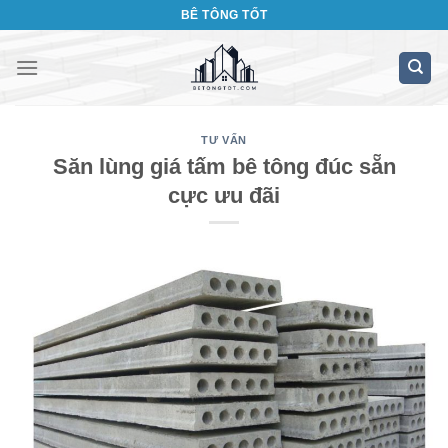
Bỏ
BÊ TÔNG TỐT
qua
nội
dung
TƯ VẤN
Săn lùng giá tấm bê tông đúc sẵn
cực ưu đãi