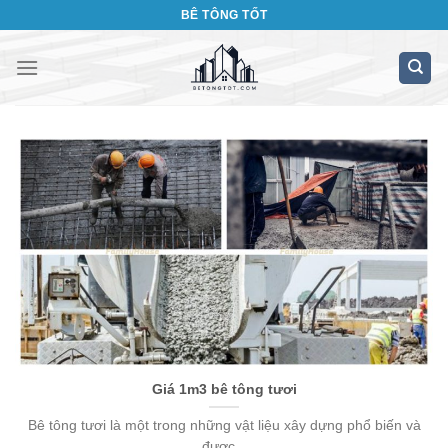
Bỏ
BÊ TÔNG TỐT
qua
nội
dung
Giá 1m3 bê tông tươi
Bê tông tươi là một trong những vật liệu xây dựng phổ biến và
được...