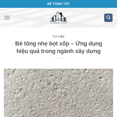
Bỏ
BÊ TÔNG TỐT
qua
nội
dung
TƯ VẤN
Bê tông nhẹ bọt xốp – Ứng dụng
hiệu quả trong ngành xây dựng